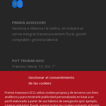
LinkedIn
Facebook
PREMIÀ ASSESSORS
Gestoria a Vilanova i la Geltrú, on trobarà un
servei integral d'assessorament fiscal, gestió
comptable i gestoria laboral.
POT TROBAR-NOS:
Francesc Macià, 10, Ent. 1ª
08800 Vilanova i la Geltrú (BCN)
Gestionar el consentimiento
Tel: 93 516 92 22
de las cookies
Email:
mailto:info@premiavng.com
Premià Assessors SCCL utiliza cookies propias y de terceros con fines
analíticos y para mostrarle publicidad personalizada en base a un
perfil elaborado a partir de sus hábitos de navegación (por ejemplo,
Contacte
páginas visitadas). Puede aceptar todas las cookies pulsando el botón