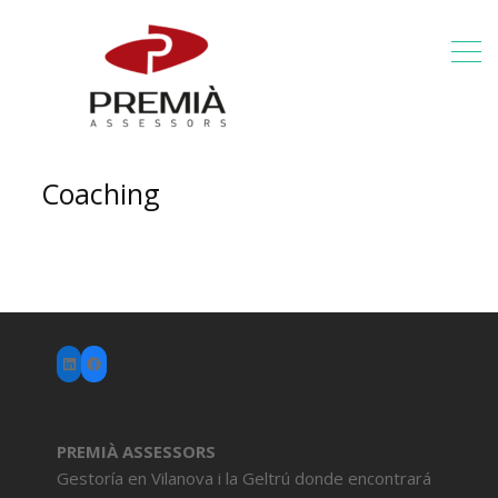
Coaching
LinkedIn
Facebook
PREMIÀ ASSESSORS
Gestoría en Vilanova i la Geltrú donde encontrará