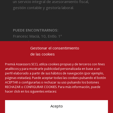
un servicio integral de asesoramiento fiscal,
gestión contable y gestoría laboral.
PUEDE ENCONTRARNOS:
Francesc Macià, 10, Entlo. 1ª
08800 Vilanova i la Geltrú (BCN)
Gestionar el consentimiento
Tel: 93 516 92 22
de las cookies
Email:
info@premiavng.com
Premià Assessors SCCL utiliza cookies propias y de terceros con fines
analíticos y para mostrarle publicidad personalizada en base a un
perfil elaborado a partir de sus hábitos de navegación (por ejemplo,
Contacto
páginas visitadas). Puede aceptar todas las cookies pulsando el botón
Aviso Legal
ACEPTAR o configurarlas o rechazar su uso pulsando los botones
RECHAZAR o CONFIGURAR COOKIES. Para más información, puede
Política de Privacidad
hacer click en los siguientes enlaces:
Política de Cookies
Acepto