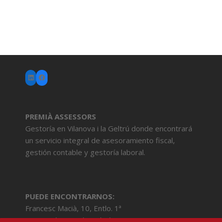
LinkedIn
Facebook
PREMIÀ ASSESSORS
Gestoría en Vilanova i la Geltrú donde encontrará
un servicio integral de asesoramiento fiscal,
gestión contable y gestoría laboral.
PUEDE ENCONTRARNOS:
Francesc Macià, 10, Entlo. 1ª
08800 Vilanova i la Geltrú (BCN)